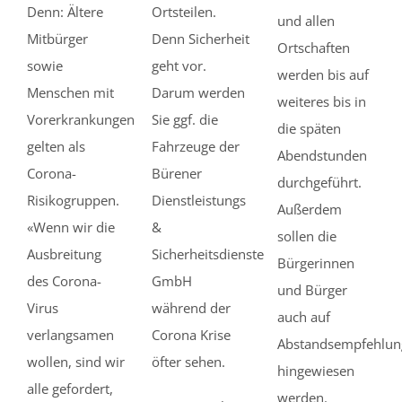
Denn: Ältere
Ortsteilen.
und allen
Mitbürger
Denn Sicherheit
Ortschaften
sowie
geht vor.
werden bis auf
Menschen mit
Darum werden
weiteres bis in
Vorerkrankungen
Sie ggf. die
die späten
gelten als
Fahrzeuge der
Abendstunden
Corona-
Bürener
durchgeführt.
Risikogruppen.
Dienstleistungs
Außerdem
«Wenn wir die
&
sollen die
Ausbreitung
Sicherheitsdienste
Bürgerinnen
des Corona-
GmbH
und Bürger
Virus
während der
auch auf
verlangsamen
Corona Krise
Abstandsempfehlun
wollen, sind wir
öfter sehen.
hingewiesen
alle gefordert,
werden.